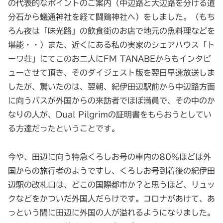
の代表的なポイントのご案内（中辺路と大辺路を分ける道
分石から蟻通神社を経て闘鶏神社へ）をしました。（もち
ろん夜は「味光路」の飲食街のお店で地元の魚料理などを
堪能・・）また、近くにある私の実家のシェアハウス「ト
ーワ荘」にてこのお二人にFM TANABEからもインタビ
ューさせて頂き、そのダイジェスト版を翌日早速放送しま
したが、驚いたのは、翌朝、紀伊田辺駅前から中辺路方面
に向うバスが外国からの来訪者でほぼ満員で、その中のか
なりの人が、Dual Pilgrimの証明書をもらおうとしてい
る方達だったということです。
今や、田辺に向う特急くろしお号の車内の80％ほどは外
国からの旅行者のようですし、くろしお号到着後の紀伊田
辺駅の改札口は、どこの国際都市か？と思うほど、リュッ
クなどをかついだ外国人だらけです。コロナがあけて、あ
っという間に田辺に外国の人が溢れるようになりました。