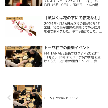
くにあるシェアハウス「トーワ荘」で、
昨日（5月10日）、玉田玉山さんの講談
会が開催されました。このイベントはFM
TANABEがアレンジし、講談師の玉田玉
山さん（講談風大河ラジオドラマ「弁慶
「願はくは花の下にて春死なむ」
トーワ荘ブログ
記」でメ...
2024年4月26日まだ桜の花が残る4月
某日、私の母が田辺の病院にて静かに息
を引き取りました。享年98歳でした。大
往生ですが、母の母（私の祖母）は110
歳まで生きましたので、それを考えると
少し早かったのかも知れません。母の訃
報を知ったある方...
トーワ荘での能楽イベント
トーワ荘ブログ
FM TANABE会長ブログより2023年
11月23日 昨年までコロナ禍の影響を受
けてきた田辺の秋の恒例イベント、弁慶
祭り（10月）や弁慶映画祭（11月）も
4年ぶりに制限なく開催され、大いに盛
り上がりました。そんな中、私の実家の
築50年の古...
トーワ荘での能楽イベント