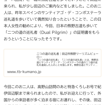
来られ、私が少し田辺のご案内などをしました。このお二
人は、昨年スペインのサンティアゴ・デ・コンポステーラ
巡礼道を歩いていて偶然知り合ったということで、この日
本人女性の勧めにより、今回、日本の熊野古道も歩いて
「二つの道の巡礼者（Dual Pilgrim）」の証明書をもら
おうということになったそうです。
二つの道の巡礼者｜田辺市熊野ツーリズムビュー
ロー
「二つの道の巡礼者」 「二つの道の巡礼者」とは、熊野古
道とサンティアゴ・デ・コンポステーラの道の二つ道の巡
礼を達成した人のことを指します。熊野古道とサンティア
ゴ・デ・コンポステーラの道の両方の巡礼を達成すれば、
「二つの道
www.tb-kumano.jp
今回このお二人は、高野山訪問のあと特急くろしお号で紀
伊田辺駅まで来られましたので、私がお迎えに行って、外
国からの来訪者が多く泊まる宿にお連れし、その後、田辺