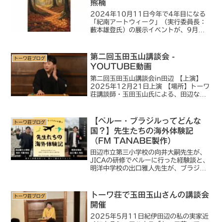
熊楠
2024年10月11日 今年で4年目になる
「紀南アートウィーク」（実行委員長：
藪本雄登氏）の展示イベントが、9月下
旬に田辺、白浜エリアで開催され、私も
主な作品を見学させて頂きました。ま
た、オランダ人アーティストのヘアー
第二回玉田玉山講談会 -
トーワ荘ブログ
ト・ムルさんやイタリア...
YOUTUBE動画
第二回玉田玉山講談会in田辺 【上演】
2025年12月21日上演 【場所】トーワ
荘講談師・玉田玉山氏による、田辺なら
ではの連続講談！ 無頼で偉大な博物学
者・南方熊楠の人生を描きます。 「その
2」は、熊楠の東京時代を描きます！
【ペルー・ブラジルってどんな
トーワ荘ブログ
【南方熊楠講談そ...
国？】先生たちの海外体験記
（FM TANABE製作）
田辺市立第三小学校の向井大嗣先生が、
JICAの研修でペルーに行った経験談と、
明洋中学校の出口雅人先生が、ブラジル
移民に大きな功績のあった遠戚の松原安
太郎氏の記念式典に出席した旅行記動画
です。 撮影協力：木の香りのするシェア
トーワ荘で玉田玉山さんの講談会
トーワ荘ブログ
ハウス トーワ荘
開催
2025年5月11日 紀伊田辺の私の実家近